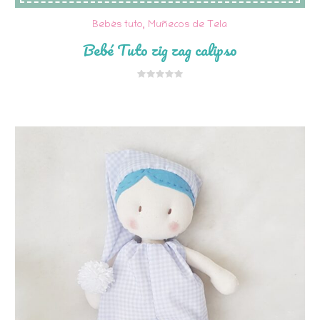
Bebés tuto
,
Muñecos de Tela
Bebé Tuto zig zag calipso