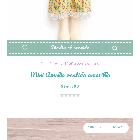
Añadir al carrito
Mini Amalia
,
Muñecos de Tela
Mini Amalia vestido amarillo
$
14.990
SIN EXISTENCIAS