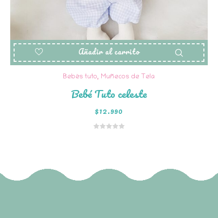
Añadir al carrito
Bebés tuto
,
Muñecos de Tela
Bebé Tuto celeste
$
12.990