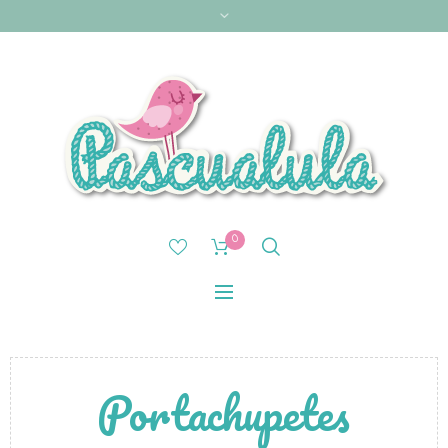
0
Portachupetes