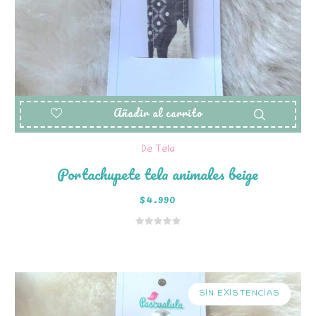
Añadir al carrito
De Tela
Portachupete tela animales beige
$
4.990
SIN EXISTENCIAS