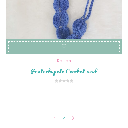
De Tela
Portachupete Crochet azul
1
2