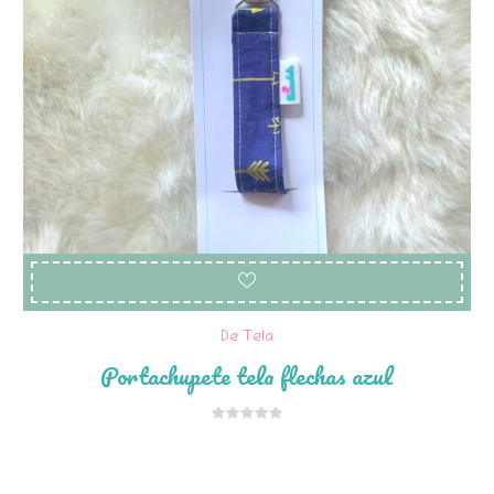
De Tela
Portachupete tela flechas azul