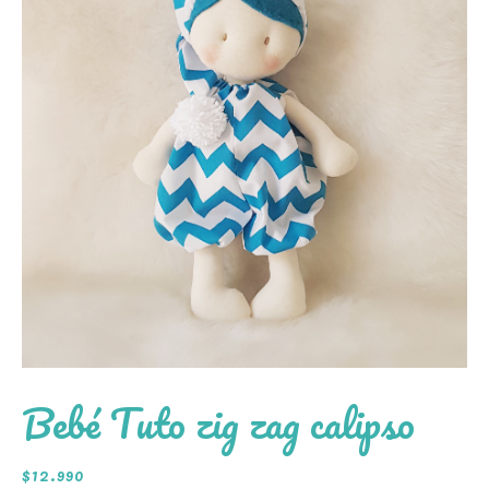
Bebé Tuto zig zag calipso
$
12.990