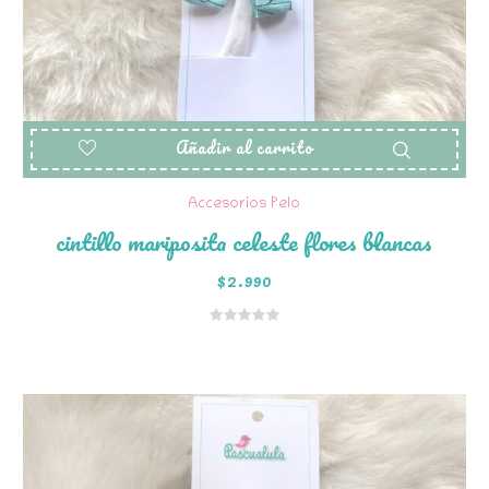
Añadir al carrito
Accesorios Pelo
cintillo mariposita celeste flores blancas
$
2.990