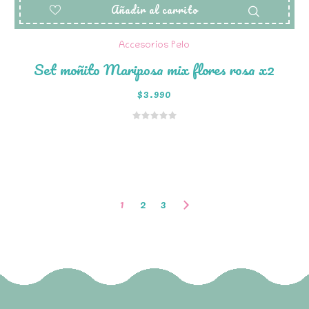
Añadir al carrito
Accesorios Pelo
Set moñito Mariposa mix flores rosa x2
$
3.990
1
2
3