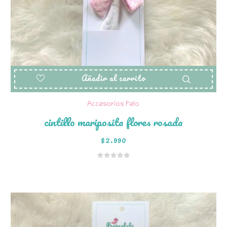
Añadir al carrito
Accesorios Pelo
cintillo mariposita flores rosada
$
2.990