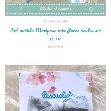
Añadir al carrito
Accesorios Pelo
Set moñito Mariposa mix flores azules x2
$
3.990