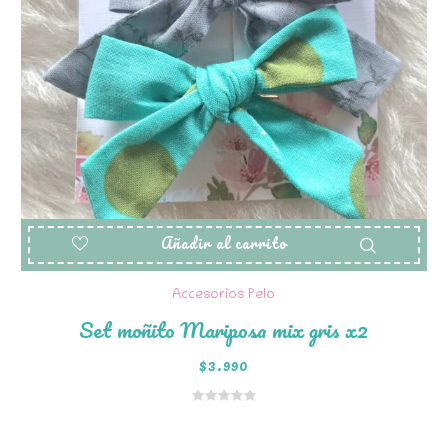
Añadir al carrito
Accesorios Pelo
Set moñito Mariposa mix gris x2
$
3.990