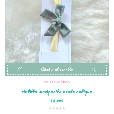
Añadir al carrito
Accesorios Pelo
cintillo mariposita verde antiguo
$
2.990