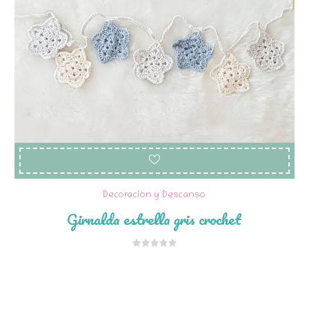
Decoración y Descanso
Girnalda estrella gris crochet