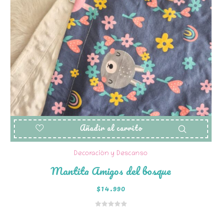
Añadir al carrito
Decoración y Descanso
Mantita Amigos del bosque
$
14.990