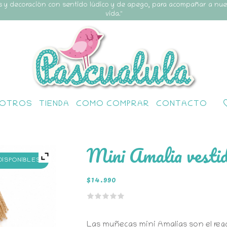
s y decoración con sentido lúdico y de apego, para acompañar a nu
vida."
OTROS
TIENDA
COMO COMPRAR
CONTACTO
Mini Amalia vestid
 DISPONIBLES
$
14.990
Las muñecas mini Amalias son el rega