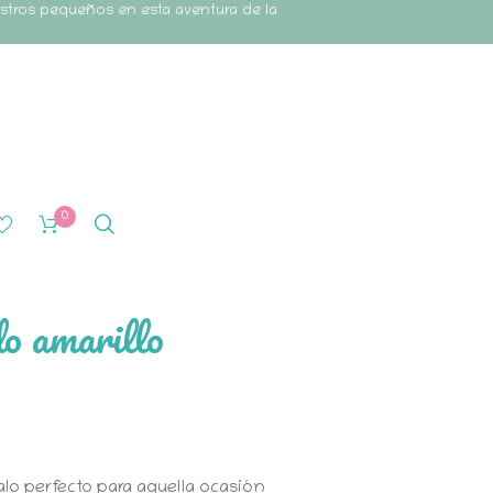
estros pequeños en esta aventura de la
0
o amarillo
lo perfecto para aquella ocasión