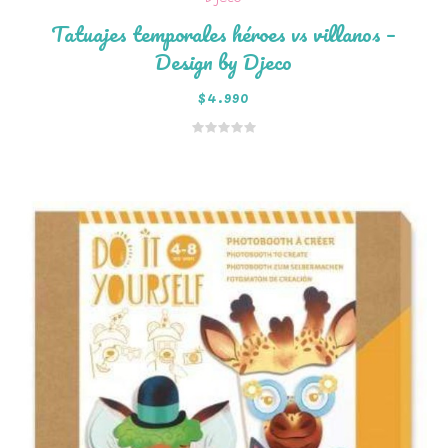
Tatuajes temporales héroes vs villanos –
Design by Djeco
$
4.990