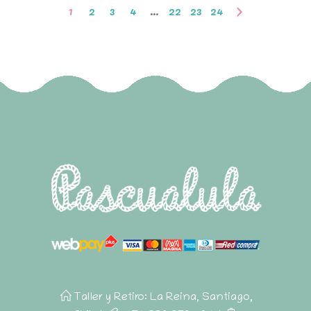
1
2
3
4
…
22
23
24
Taller y Retiro: La Reina, Santiago,