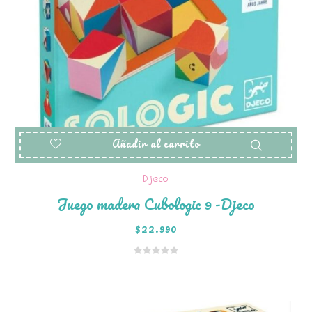
Añadir al carrito
Djeco
Juego madera Cubologic 9 -Djeco
$
22.990