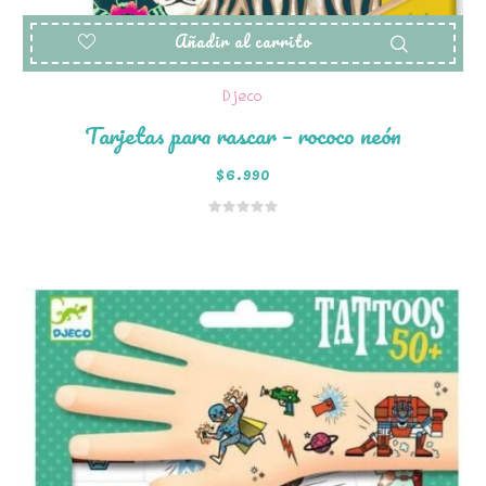
Añadir al carrito
Djeco
Tarjetas para rascar – rococo neón
$
6.990