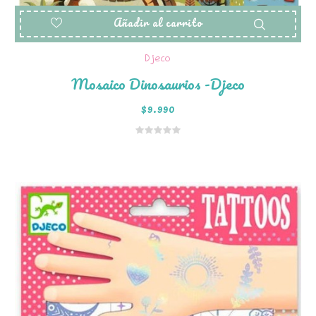
Añadir al carrito
Djeco
Mosaico Dinosaurios -Djeco
$
9.990