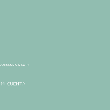
@pascualula.com
Pascualula
Atención al Cliente
MI CUENTA