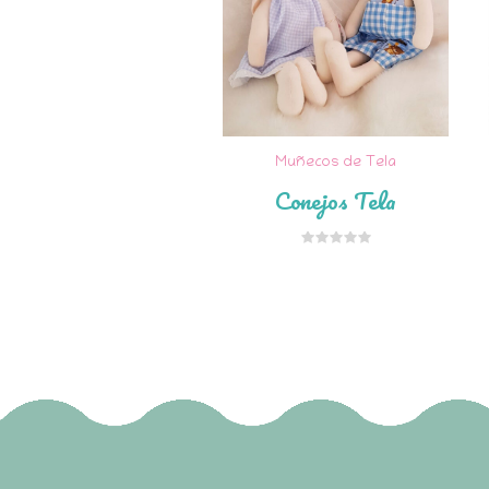
Muñecos de Tela
Conejos Tela