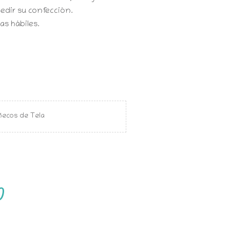
edir su confección.
s hábiles.
ecos de Tela
)