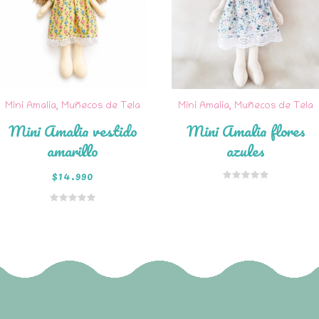
Mini Amalia
,
Muñecos de Tela
Mini Amalia
,
Muñecos de Tela
Mini Amalia vestido
Mini Amalia flores
amarillo
azules
$
14.990
Añadir al
carrito