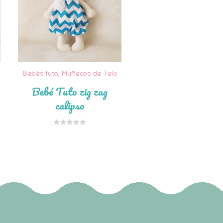
Bebés tuto
,
Muñecos de Tela
Bebé Tuto zig zag
calipso