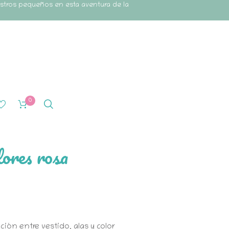
estros pequeños en esta aventura de la
0
lores rosa
ión entre vestido, alas y color