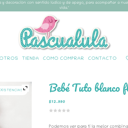
s y decoración con sentido lúdico y de apego, para acompañar a nu
vida."
OTROS
TIENDA
COMO COMPRAR
CONTACTO
Bebé Tuto blanco f
EXISTENCIAS
$
12.990
Podemos ver para ti la mejor combinac