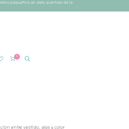
estros pequeños en esta aventura de la
0
ión entre vestido, alas y color