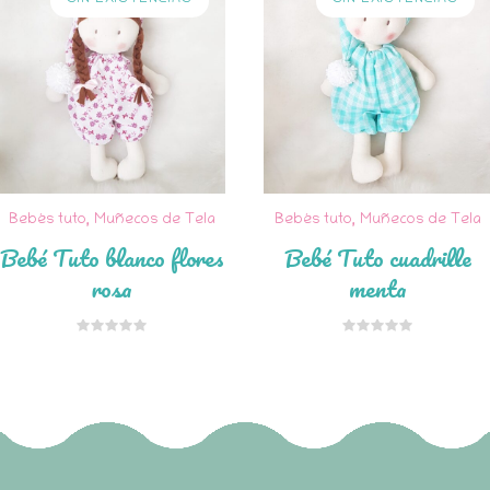
Bebés tuto
,
Muñecos de Tela
Bebés tuto
,
Muñecos de Tela
Bebé Tuto blanco flores
Bebé Tuto cuadrille
rosa
menta