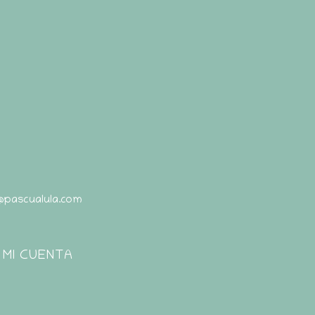
@pascualula.com
Pascualula
Atención al Cliente
MI CUENTA