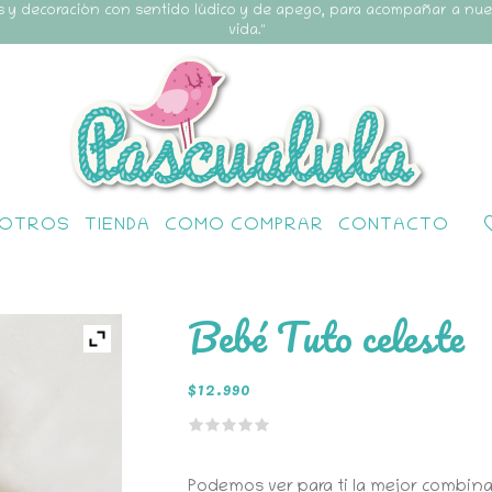
s y decoración con sentido lúdico y de apego, para acompañar a nu
vida."
OTROS
TIENDA
COMO COMPRAR
CONTACTO
Bebé Tuto celeste
$
12.990
Podemos ver para ti la mejor combinac