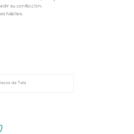
edir su confección.
s hábiles.
ecos de Tela
)