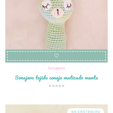
Sonajeros
Sonajero tejido conejo matizado menta
SIN EXISTENCIAS