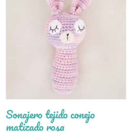
Sonajero tejido conejo
matizado rosa