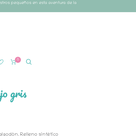
estros pequeños en esta aventura de la
0
jo gris
 algodón. Relleno sintético