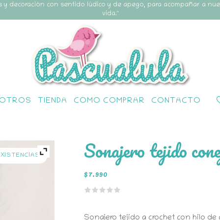
s y decoración con sentido lúdico y de apego, para acompañar a nu
vida."
OTROS
TIENDA
COMO COMPRAR
CONTACTO
Sonajero tejido cone
EXISTENCIAS
$
7.990
Sonajero tejido a crochet con hilo de