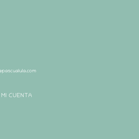
@pascualula.com
Pascualula
Atención al Cliente
MI CUENTA