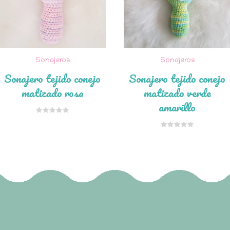
Sonajeros
Sonajeros
Sonajero tejido conejo
Sonajero tejido conejo
matizado rosa
matizado verde
amarillo