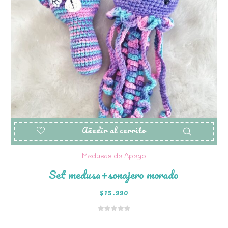
Añadir al carrito
Medusas de Apego
Set medusa+sonajero morado
$
15.990