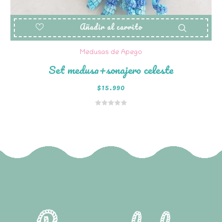
Añadir al carrito
Medusas de Apego
Set medusa+sonajero celeste
$
15.990