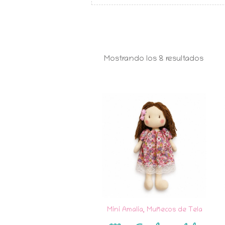
Orde
Mostrando los 8 resultados
por
los
últim
Mini Amalia
,
Muñecos de Tela