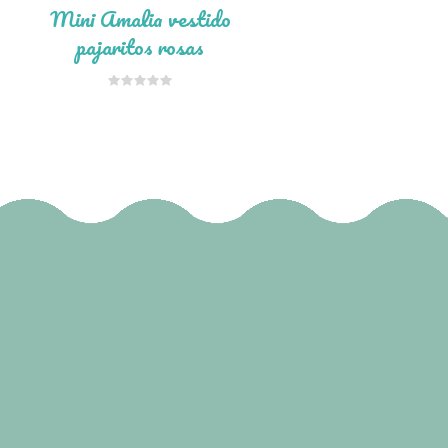
Mini Amalia vestido
pajaritos rosas