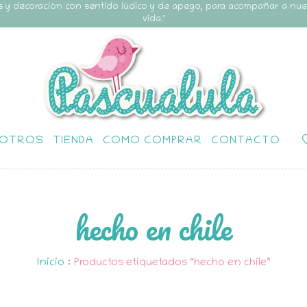
s y decoración con sentido lúdico y de apego, para acompañar a nu
vida."
OTROS
TIENDA
COMO COMPRAR
CONTACTO
hecho en chile
Inicio
:
Productos etiquetados “hecho en chile”