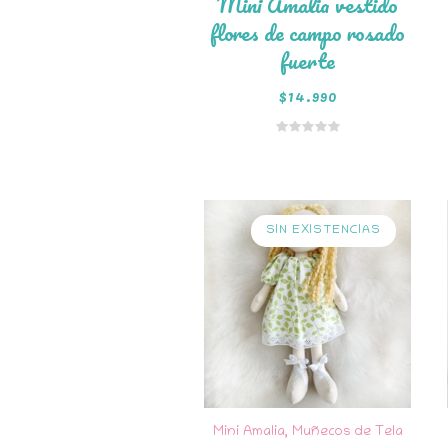
Mini Amalia vestido
flores de campo rosado
fuerte
$
14.990
Añadir al
carrito
SIN EXISTENCIAS
Mini Amalia
,
Muñecos de Tela