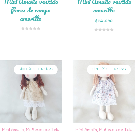
Mini Amalia vestido
Mini Amalia vestido
flores de campo
amarillo
amarillo
$
14.990
Añadir al
carrito
SIN EXISTENCIAS
SIN EXISTENCIAS
Mini Amalia
,
Muñecos de Tela
Mini Amalia
,
Muñecos de Tela