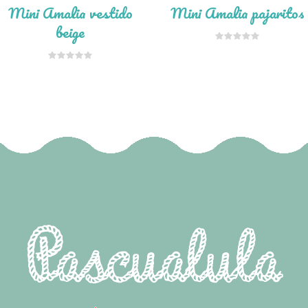
Mini Amalia vestido
Mini Amalia pajaritos
beige