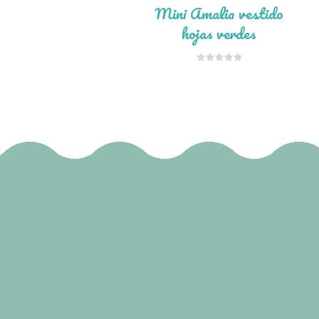
Mini Amalia vestido
hojas verdes