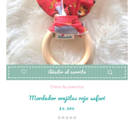
Añadir al carrito
Otros Accesorios
Mordedor orejitas rojo safari
$
4.990