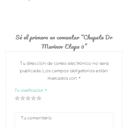
Sé el primero en comentar “Chupete Dr
Marinov Etapa 0”
Tu dirección de correo electrónico no será
publicada.
Los campos obligatorios están
marcados con
*
Tu clasificación
*
de
de 5
de 5
de 5
de 5
5
estrellas
estrellas
estrellas
estrellas
estrellas