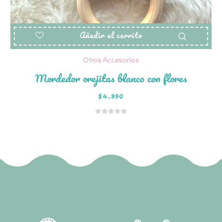
Añadir al carrito
Otros Accesorios
Mordedor orejitas blanco con flores
$
4.990