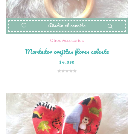
Añadir al carrito
Otros Accesorios
Mordedor orejitas flores celeste
$
4.990