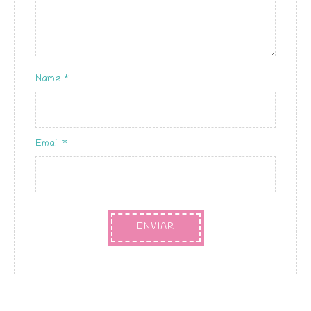
Name
*
Email
*