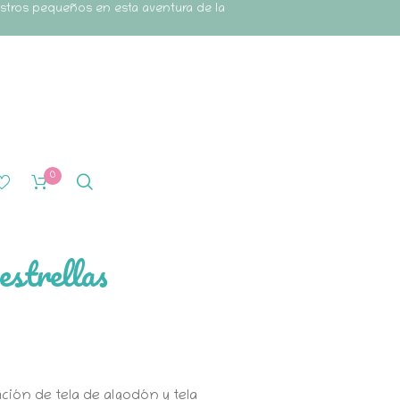
estros pequeños en esta aventura de la
0
estrellas
ción de tela de algodón y tela