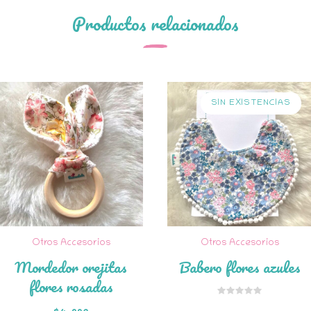
Productos relacionados
SIN EXISTENCIAS
Otros Accesorios
Otros Accesorios
Mordedor orejitas
Babero flores azules
flores rosadas
$
4.990