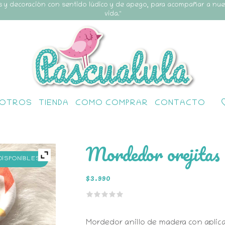
s y decoración con sentido lúdico y de apego, para acompañar a nu
vida."
OTROS
TIENDA
COMO COMPRAR
CONTACTO
Mordedor orejitas 
 DISPONIBLES
$
3.990
Mordedor anillo de madera con aplica