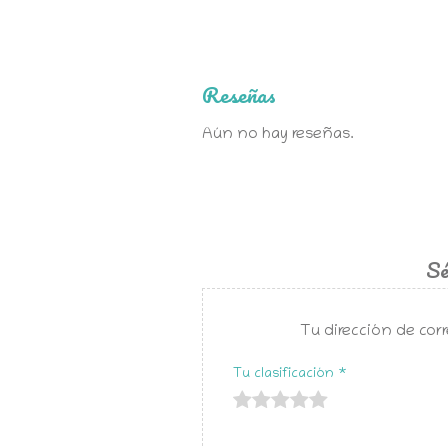
Reseñas
Aún no hay reseñas.
Sé
Tu dirección de corr
Tu clasificación
*
de
de 5
de 5
de 5
de 5