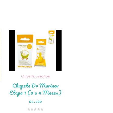
Otros Accesorios
Chupete Dr Marinov
Etapa 1 (0 a 4 Meses)
Añadir al
$
4.990
carrito