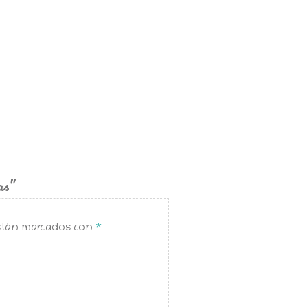
as”
están marcados con
*