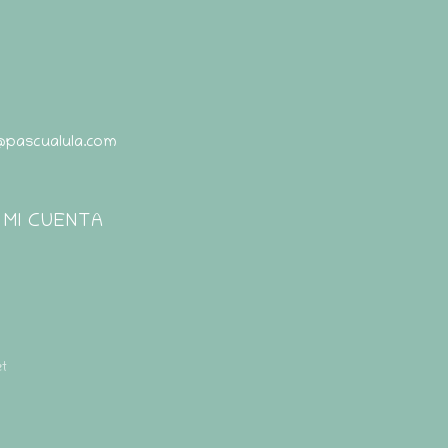
@pascualula.com
Pascualula
Atención al Cliente
MI CUENTA
t