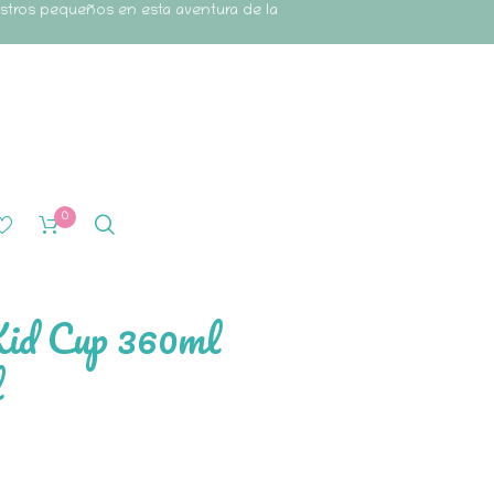
estros pequeños en esta aventura de la
0
Kid Cup 360ml
l