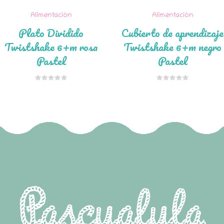
Alimentación
Alimentación
Plato Dividido
Cubierto de aprendizaje
Twistshake 6+m rosa
Twistshake 6+m negro
Pastel
Pastel