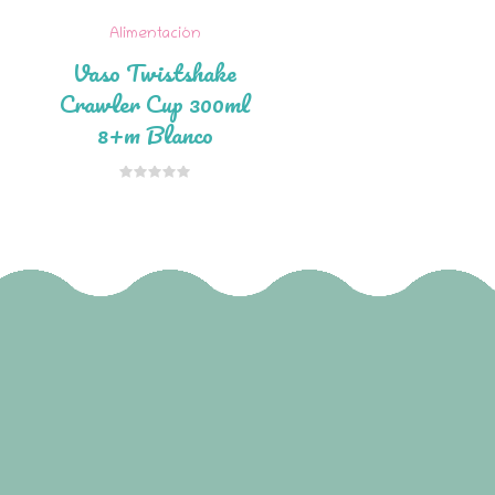
Alimentación
Vaso Twistshake
Crawler Cup 300ml
8+m Blanco