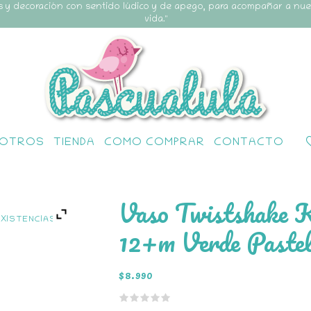
s y decoración con sentido lúdico y de apego, para acompañar a nu
vida."
OTROS
TIENDA
COMO COMPRAR
CONTACTO
Vaso Twistshake 
EXISTENCIAS
12+m Verde Paste
$
8.990