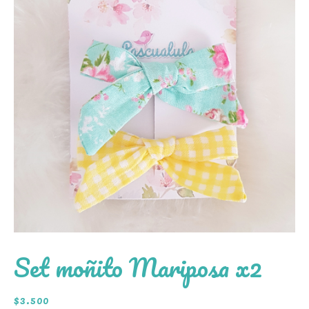
Set moñito Mariposa x2
$
3.500