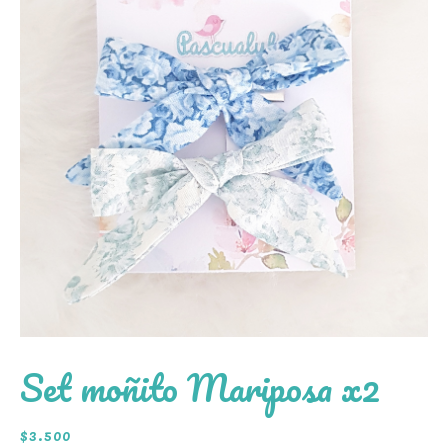
Set moñito Mariposa x2
$
3.500