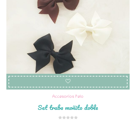
Accesorios Pelo
Set traba moñito doble