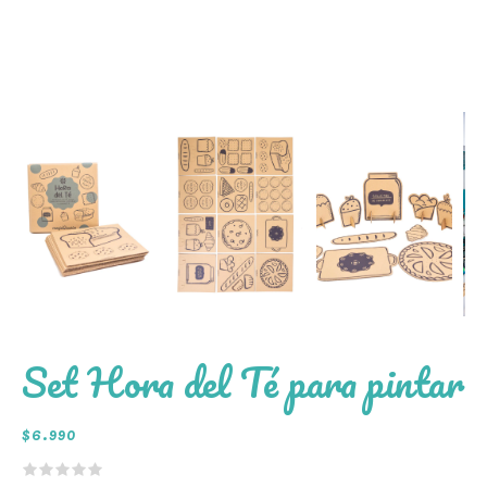
Set Hora del Té para pintar
$
6.990