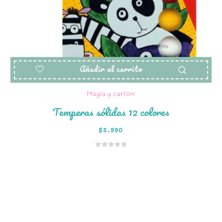
Añadir al carrito
Magia y cartón
Temperas sólidas 12 colores
$
5.990