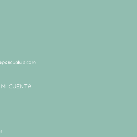
@pascualula.com
Pascualula
Atención al Cliente
MI CUENTA
t