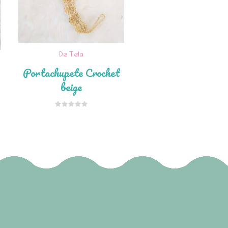
De Tela
Portachupete Crochet
beige