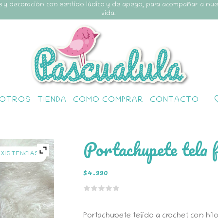
s y decoración con sentido lúdico y de apego, para acompañar a nu
vida."
OTROS
TIENDA
COMO COMPRAR
CONTACTO
Portachupete tela f
EXISTENCIAS
$
4.990
Portachupete tejido a crochet con hil