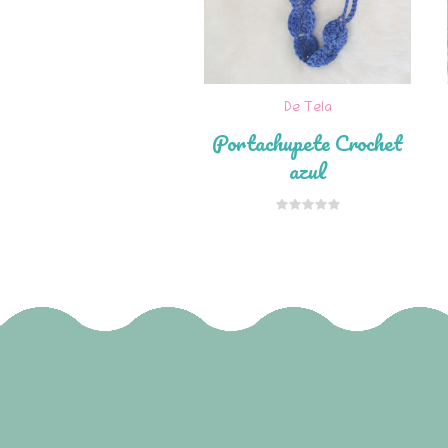
De Tela
Portachupete Crochet
azul