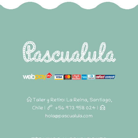
Taller y Retiro: La Reina, Santiago,
Chile
|
+56 973 958 024
|
hola@pascualula.com
Pascualula