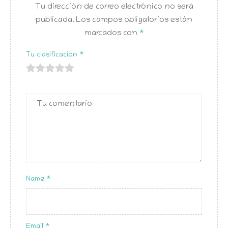
Tu dirección de correo electrónico no será
publicada.
Los campos obligatorios están
marcados con
*
Tu clasificación
*
de
de 5
de 5
de 5
de 5
5
estrellas
estrellas
estrellas
estrellas
estrellas
Name
*
Email
*