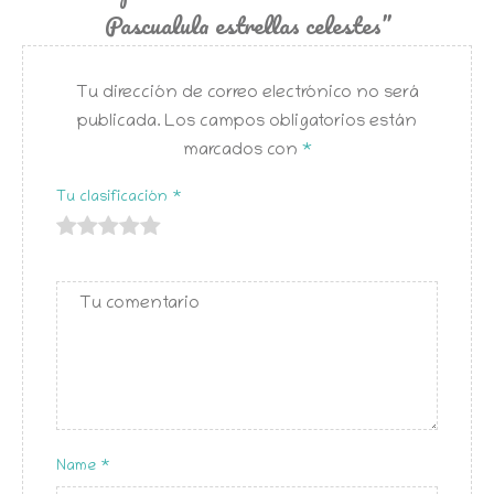
Pascualula estrellas celestes”
Tu dirección de correo electrónico no será
publicada.
Los campos obligatorios están
marcados con
*
Tu clasificación
*
de
de 5
de 5
de 5
de 5
5
estrellas
estrellas
estrellas
estrellas
estrellas
Name
*