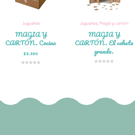
Juguetes
Juguetes
,
Magia y cartón
MAGIA Y
MAGIA Y
CARTÓN. Cocina
CARTÓN. El cohete
grande.
$
9.990
Añadir al
carrito