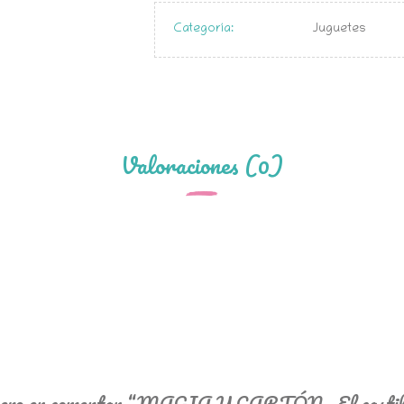
Categoría:
Juguetes
Valoraciones (0)
imero en comentar “MAGIA Y CARTÓN. El castill