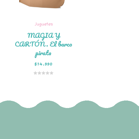
Juguetes
MAGIA Y
CARTÓN. El barco
pirata
$
14.990
Añadir al
carrito