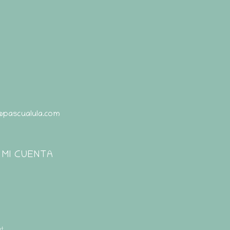
@pascualula.com
Pascualula
Atención al Cliente
MI CUENTA