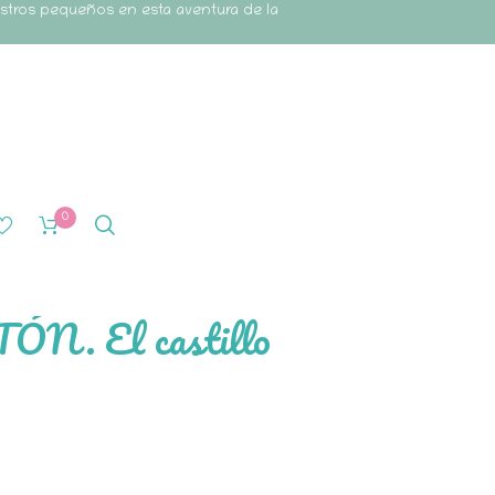
estros pequeños en esta aventura de la
0
. El castillo