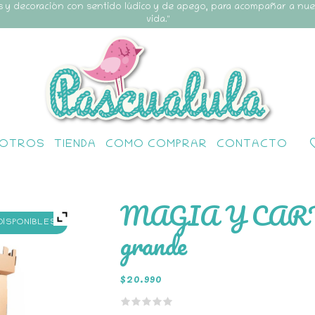
s y decoración con sentido lúdico y de apego, para acompañar a nu
vida."
OTROS
TIENDA
COMO COMPRAR
CONTACTO
MAGIA Y CARTÓN
 DISPONIBLES
grande
$
20.990