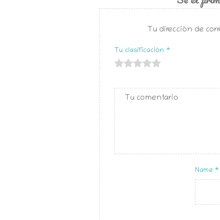
Tu dirección de corr
Tu clasificación
*
de
de 5
de 5
de 5
de 5
5
estrellas
estrellas
estrellas
estrellas
estrellas
Name
*