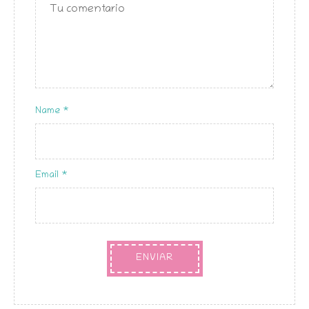
estrellas
Name
*
Email
*