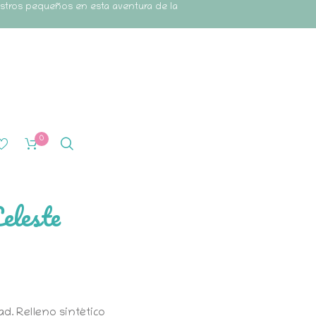
estros pequeños en esta aventura de la
0
eleste
d. Relleno sintético