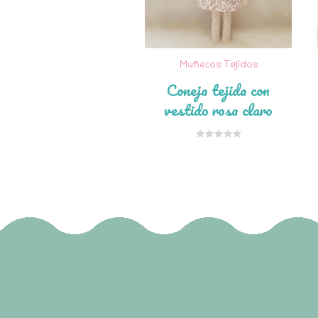
Muñecos Tejidos
Coneja tejida con
vestido rosa claro