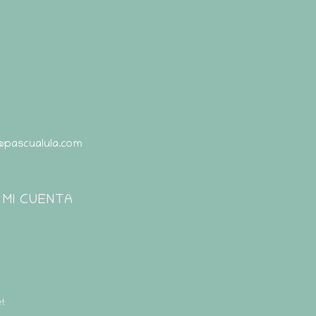
@pascualula.com
Pascualula
Atención al Cliente
MI CUENTA
t