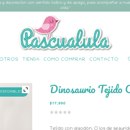
s y decoración con sentido lúdico y de apego, para acompañar a nu
vida."
OTROS
TIENDA
COMO COMPRAR
CONTACTO
Dinosaurio Tejido C
 DISPONIBLES
$
17.990
Tejido con algodón. Ojos de segurida