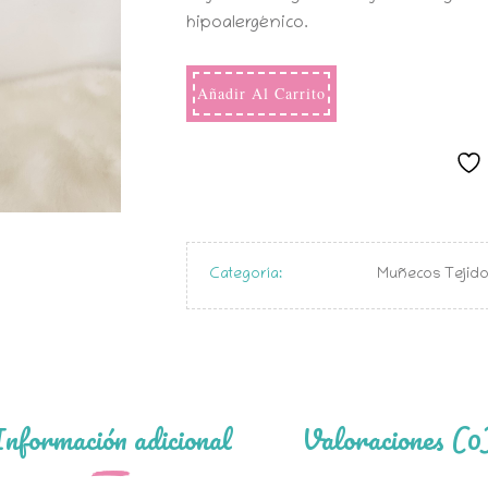
hipoalergénico.
Añadir Al Carrito
Categoría:
Muñecos Tejid
Información adicional
Valoraciones (0