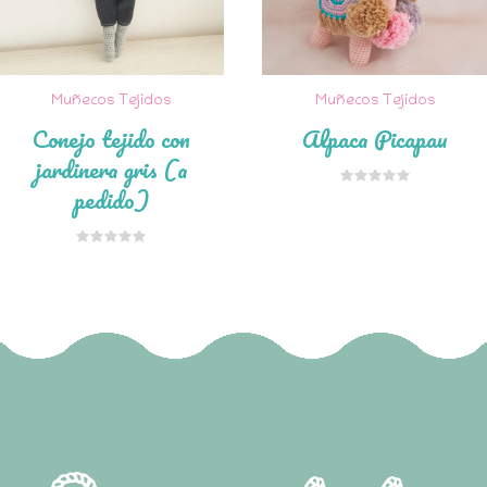
Muñecos Tejidos
Muñecos Tejidos
Conejo tejido con
Alpaca Picapau
jardinera gris (a
pedido)