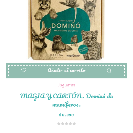
Añadir al carrito
Juguetes
MAGIA Y CARTÓN. Dominó de
mamíferos.
$
6.990