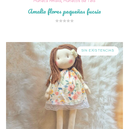
Muñeca Amalia
,
Muñecos de Tela
Amalia flores pequeñas fucsia
SIN EXISTENCIAS