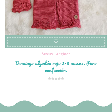
Pascualula tejidos
Dominga algodón rojo 3-6 meses. Para
confección.