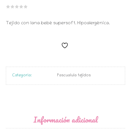
precio
precio
original
actual
era:
es:
$14.990.
$11.990.
Tejido con lana bebé supersoft. Hipoalergénica.
Categoría:
Pascualula tejidos
Información adicional